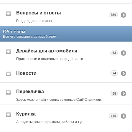
Вопросы и ответы
350
Раздел для новичков.
Обо всем
Все что связано с автомобилем.
Девайсы для автомобиля
53
Прикольные и полезные вещи для авто.
Новости
74
Перекличка
85
Здесь можно найти своих земляков CarPC-шников.
Курилка
175
Анекдоты, юмор, приколы, забавы и т.д.