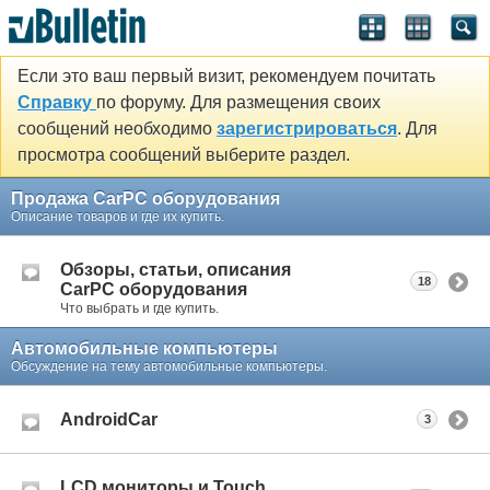
Если это ваш первый визит, рекомендуем почитать
Справку
по форуму. Для размещения своих
сообщений необходимо
зарегистрироваться
. Для
просмотра сообщений выберите раздел.
Продажа CarPC оборудования
Описание товаров и где их купить.
Обзоры, статьи, описания
18
CarPC оборудования
Что выбрать и где купить.
Автомобильные компьютеры
Обсуждение на тему автомобильные компьютеры.
AndroidCar
3
LCD мониторы и Touch