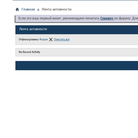
Главная
Лента активности
Если это ваш первый визит, рекомендуем почитать
Справку
по форуму. Дл
Лента активности
Отфильтрованы:
Форум
Очистить всё
No Recent Activity