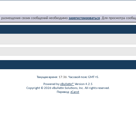
я размещения своих сообщений необходимо
зарегистрироваться
. Для просмотра сообщ
Текущее время:
17:36
. Часовой пояс GMT +5.
Powered by
vBulletin®
Version 4.2.5
Copyright © 2026 vBulletin Solutions, Inc. All rights reserved.
Перевод:
zCarot