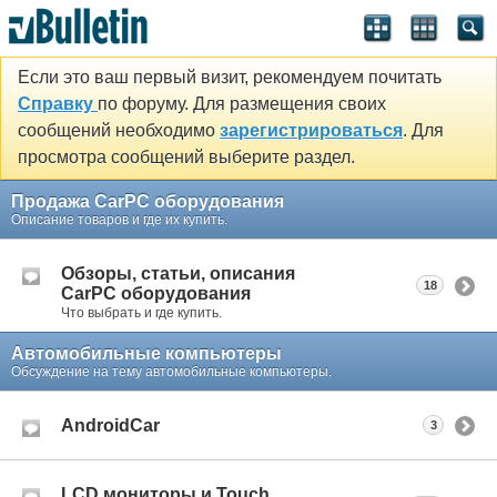
Если это ваш первый визит, рекомендуем почитать
Справку
по форуму. Для размещения своих
сообщений необходимо
зарегистрироваться
. Для
просмотра сообщений выберите раздел.
Продажа CarPC оборудования
Описание товаров и где их купить.
Обзоры, статьи, описания
18
CarPC оборудования
Что выбрать и где купить.
Автомобильные компьютеры
Обсуждение на тему автомобильные компьютеры.
AndroidCar
3
LCD мониторы и Touch