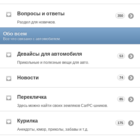
Вопросы и ответы
350
Раздел для новичков.
Обо всем
Все что связано с автомобилем.
Девайсы для автомобиля
53
Прикольные и полезные вещи для авто.
Новости
74
Перекличка
85
Здесь можно найти своих земляков CarPC-шников.
Курилка
175
Анекдоты, юмор, приколы, забавы и т.д.