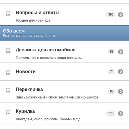
Вопросы и ответы
350
Раздел для новичков.
Обо всем
Все что связано с автомобилем.
Девайсы для автомобиля
53
Прикольные и полезные вещи для авто.
Новости
74
Перекличка
85
Здесь можно найти своих земляков CarPC-шников.
Курилка
175
Анекдоты, юмор, приколы, забавы и т.д.