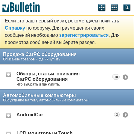
Если это ваш первый визит, рекомендуем почитать
Справку
по форуму. Для размещения своих
сообщений необходимо
зарегистрироваться
. Для
просмотра сообщений выберите раздел.
Продажа CarPC оборудования
Описание товаров и где их купить.
Обзоры, статьи, описания
18
CarPC оборудования
Что выбрать и где купить.
Автомобильные компьютеры
Обсуждение на тему автомобильные компьютеры.
AndroidCar
3
LCD мониторы и Touch