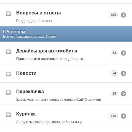
Вопросы и ответы
350
Раздел для новичков.
Обо всем
Все что связано с автомобилем.
Девайсы для автомобиля
53
Прикольные и полезные вещи для авто.
Новости
74
Перекличка
85
Здесь можно найти своих земляков CarPC-шников.
Курилка
175
Анекдоты, юмор, приколы, забавы и т.д.