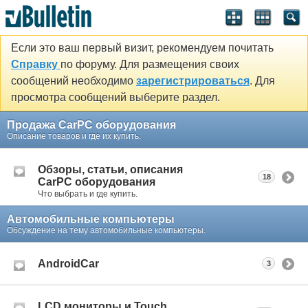
Если это ваш первый визит, рекомендуем почитать
Справку
по форуму. Для размещения своих
сообщений необходимо
зарегистрироваться
. Для
просмотра сообщений выберите раздел.
Продажа CarPC оборудования
Описание товаров и где их купить.
Обзоры, статьи, описания
18
CarPC оборудования
Что выбрать и где купить.
Автомобильные компьютеры
Обсуждение на тему автомобильные компьютеры.
AndroidCar
3
LCD мониторы и Touch