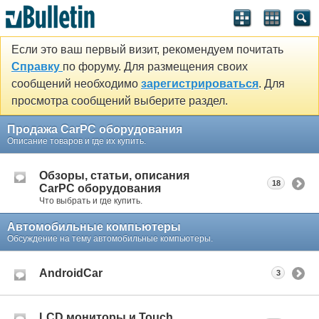
Если это ваш первый визит, рекомендуем почитать
Справку
по форуму. Для размещения своих
сообщений необходимо
зарегистрироваться
. Для
просмотра сообщений выберите раздел.
Продажа CarPC оборудования
Описание товаров и где их купить.
Обзоры, статьи, описания
18
CarPC оборудования
Что выбрать и где купить.
Автомобильные компьютеры
Обсуждение на тему автомобильные компьютеры.
AndroidCar
3
LCD мониторы и Touch