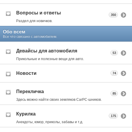
Вопросы и ответы
350
Раздел для новичков.
Обо всем
Все что связано с автомобилем.
Девайсы для автомобиля
53
Прикольные и полезные вещи для авто.
Новости
74
Перекличка
85
Здесь можно найти своих земляков CarPC-шников.
Курилка
175
Анекдоты, юмор, приколы, забавы и т.д.