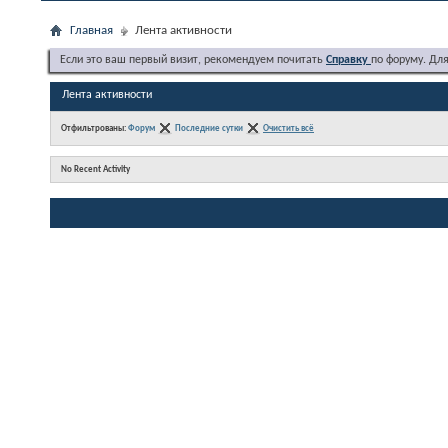
Главная
Лента активности
Если это ваш первый визит, рекомендуем почитать
Справку
по форуму. Дл
Лента активности
Отфильтрованы:
Форум
Последние сутки
Очистить всё
No Recent Activity