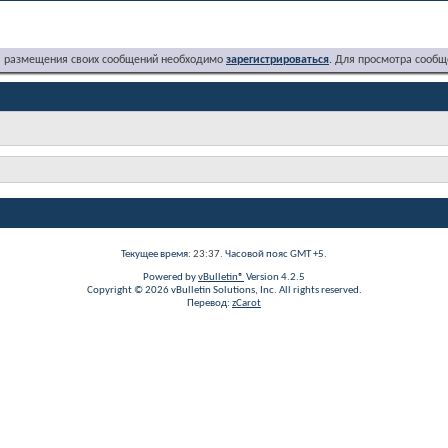
я размещения своих сообщений необходимо
зарегистрироваться
. Для просмотра сообщ
Текущее время:
23:37
. Часовой пояс GMT +5.
Powered by
vBulletin®
Version 4.2.5
Copyright © 2026 vBulletin Solutions, Inc. All rights reserved.
Перевод:
zCarot