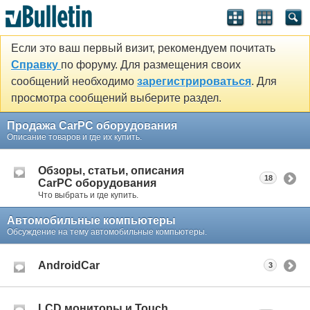
Если это ваш первый визит, рекомендуем почитать
Справку
по форуму. Для размещения своих
сообщений необходимо
зарегистрироваться
. Для
просмотра сообщений выберите раздел.
Продажа CarPC оборудования
Описание товаров и где их купить.
Обзоры, статьи, описания
18
CarPC оборудования
Что выбрать и где купить.
Автомобильные компьютеры
Обсуждение на тему автомобильные компьютеры.
AndroidCar
3
LCD мониторы и Touch