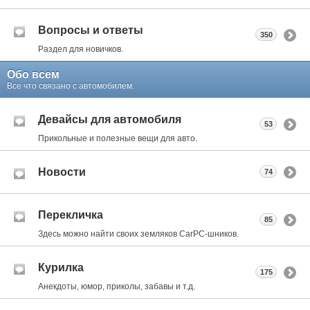
Вопросы и ответы
350
Раздел для новичков.
Обо всем
Все что связано с автомобилем.
Девайсы для автомобиля
53
Прикольные и полезные вещи для авто.
Новости
74
Перекличка
85
Здесь можно найти своих земляков CarPC-шников.
Курилка
175
Анекдоты, юмор, приколы, забавы и т.д.