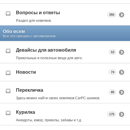
Вопросы и ответы
350
Раздел для новичков.
Обо всем
Все что связано с автомобилем.
Девайсы для автомобиля
53
Прикольные и полезные вещи для авто.
Новости
74
Перекличка
85
Здесь можно найти своих земляков CarPC-шников.
Курилка
175
Анекдоты, юмор, приколы, забавы и т.д.