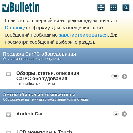
Если это ваш первый визит, рекомендуем почитать
Справку
по форуму. Для размещения своих
сообщений необходимо
зарегистрироваться
. Для
просмотра сообщений выберите раздел.
Продажа CarPC оборудования
Описание товаров и где их купить.
Обзоры, статьи, описания
18
CarPC оборудования
Что выбрать и где купить.
Автомобильные компьютеры
Обсуждение на тему автомобильные компьютеры.
AndroidCar
3
LCD мониторы и Touch