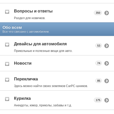
Вопросы и ответы
350
Раздел для новичков.
Обо всем
Все что связано с автомобилем.
Девайсы для автомобиля
53
Прикольные и полезные вещи для авто.
Новости
74
Перекличка
85
Здесь можно найти своих земляков CarPC-шников.
Курилка
175
Анекдоты, юмор, приколы, забавы и т.д.