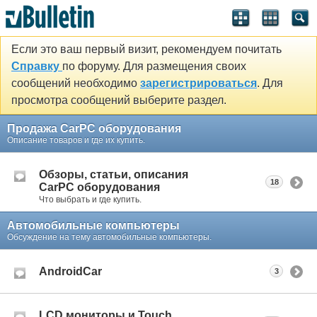
Если это ваш первый визит, рекомендуем почитать
Справку
по форуму. Для размещения своих
сообщений необходимо
зарегистрироваться
. Для
просмотра сообщений выберите раздел.
Продажа CarPC оборудования
Описание товаров и где их купить.
Обзоры, статьи, описания
18
CarPC оборудования
Что выбрать и где купить.
Автомобильные компьютеры
Обсуждение на тему автомобильные компьютеры.
AndroidCar
3
LCD мониторы и Touch