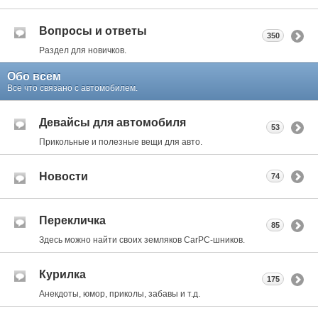
Вопросы и ответы
350
Раздел для новичков.
Обо всем
Все что связано с автомобилем.
Девайсы для автомобиля
53
Прикольные и полезные вещи для авто.
Новости
74
Перекличка
85
Здесь можно найти своих земляков CarPC-шников.
Курилка
175
Анекдоты, юмор, приколы, забавы и т.д.