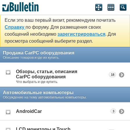
Если это ваш первый визит, рекомендуем почитать
Справку
по форуму. Для размещения своих
сообщений необходимо
зарегистрироваться
. Для
просмотра сообщений выберите раздел.
Продажа CarPC оборудования
Описание товаров и где их купить.
Обзоры, статьи, описания
18
CarPC оборудования
Что выбрать и где купить.
Автомобильные компьютеры
Обсуждение на тему автомобильные компьютеры.
AndroidCar
3
LCD мониторы и Touch