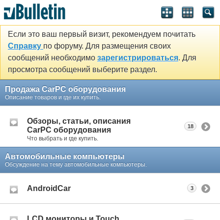
Если это ваш первый визит, рекомендуем почитать
Справку
по форуму. Для размещения своих
сообщений необходимо
зарегистрироваться
. Для
просмотра сообщений выберите раздел.
Продажа CarPC оборудования
Описание товаров и где их купить.
Обзоры, статьи, описания
18
CarPC оборудования
Что выбрать и где купить.
Автомобильные компьютеры
Обсуждение на тему автомобильные компьютеры.
AndroidCar
3
LCD мониторы и Touch