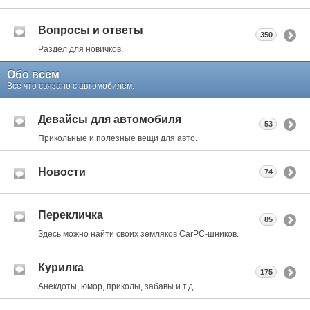
Вопросы и ответы
350
Раздел для новичков.
Обо всем
Все что связано с автомобилем.
Девайсы для автомобиля
53
Прикольные и полезные вещи для авто.
Новости
74
Перекличка
85
Здесь можно найти своих земляков CarPC-шников.
Курилка
175
Анекдоты, юмор, приколы, забавы и т.д.