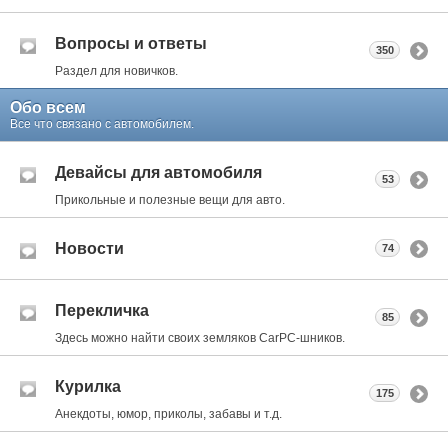
Вопросы и ответы
350
Раздел для новичков.
Обо всем
Все что связано с автомобилем.
Девайсы для автомобиля
53
Прикольные и полезные вещи для авто.
Новости
74
Перекличка
85
Здесь можно найти своих земляков CarPC-шников.
Курилка
175
Анекдоты, юмор, приколы, забавы и т.д.