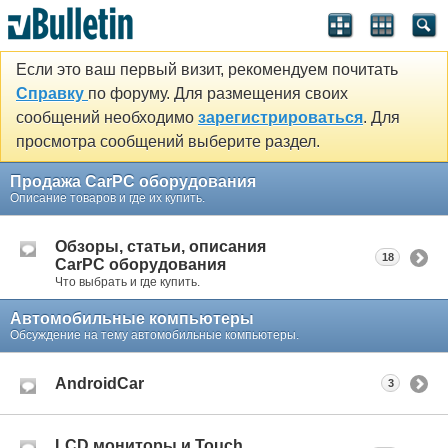
Если это ваш первый визит, рекомендуем почитать
Справку
по форуму. Для размещения своих
сообщений необходимо
зарегистрироваться
. Для
просмотра сообщений выберите раздел.
Продажа CarPC оборудования
Описание товаров и где их купить.
Обзоры, статьи, описания
18
CarPC оборудования
Что выбрать и где купить.
Автомобильные компьютеры
Обсуждение на тему автомобильные компьютеры.
AndroidCar
3
LCD мониторы и Touch