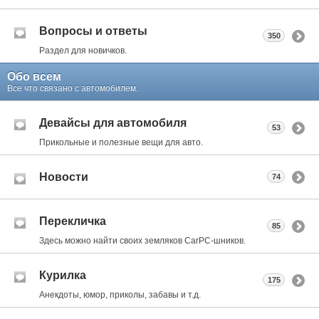
Вопросы и ответы
350
Раздел для новичков.
Обо всем
Все что связано с автомобилем.
Девайсы для автомобиля
53
Прикольные и полезные вещи для авто.
Новости
74
Перекличка
85
Здесь можно найти своих земляков CarPC-шников.
Курилка
175
Анекдоты, юмор, приколы, забавы и т.д.