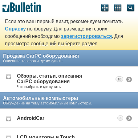
Если это ваш первый визит, рекомендуем почитать
Справку
по форуму. Для размещения своих
сообщений необходимо
зарегистрироваться
. Для
просмотра сообщений выберите раздел.
Продажа CarPC оборудования
Описание товаров и где их купить.
Обзоры, статьи, описания
18
CarPC оборудования
Что выбрать и где купить.
Автомобильные компьютеры
Обсуждение на тему автомобильные компьютеры.
AndroidCar
3
LCD мониторы и Touch