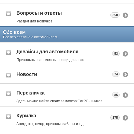
Вопросы и ответы
350
Раздел для новичков.
Обо всем
Все что связано с автомобилем.
Девайсы для автомобиля
53
Прикольные и полезные вещи для авто.
Новости
74
Перекличка
85
Здесь можно найти своих земляков CarPC-шников.
Курилка
175
Анекдоты, юмор, приколы, забавы и т.д.