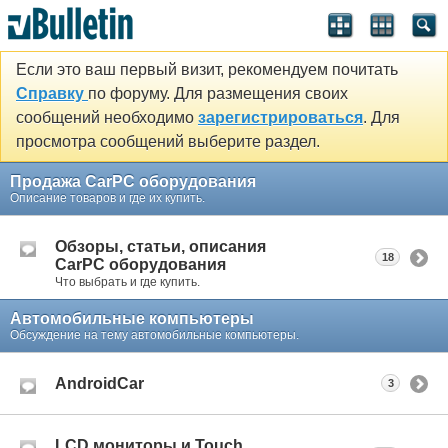
Если это ваш первый визит, рекомендуем почитать
Справку
по форуму. Для размещения своих
сообщений необходимо
зарегистрироваться
. Для
просмотра сообщений выберите раздел.
Продажа CarPC оборудования
Описание товаров и где их купить.
Обзоры, статьи, описания
18
CarPC оборудования
Что выбрать и где купить.
Автомобильные компьютеры
Обсуждение на тему автомобильные компьютеры.
AndroidCar
3
LCD мониторы и Touch