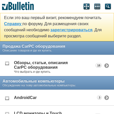
Если это ваш первый визит, рекомендуем почитать
Справку
по форуму. Для размещения своих
сообщений необходимо
зарегистрироваться
. Для
просмотра сообщений выберите раздел.
Продажа CarPC оборудования
Описание товаров и где их купить.
Обзоры, статьи, описания
18
CarPC оборудования
Что выбрать и где купить.
Автомобильные компьютеры
Обсуждение на тему автомобильные компьютеры.
AndroidCar
3
LCD мониторы и Touch