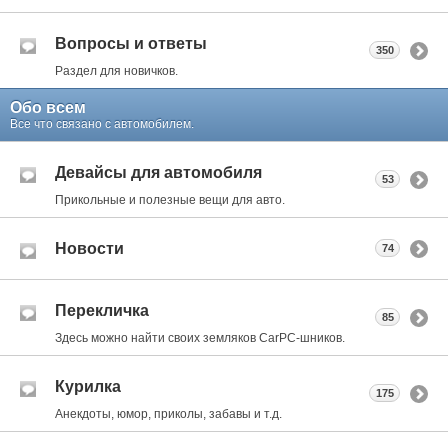
Вопросы и ответы
350
Раздел для новичков.
Обо всем
Все что связано с автомобилем.
Девайсы для автомобиля
53
Прикольные и полезные вещи для авто.
Новости
74
Перекличка
85
Здесь можно найти своих земляков CarPC-шников.
Курилка
175
Анекдоты, юмор, приколы, забавы и т.д.