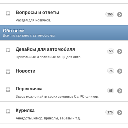
Вопросы и ответы
350
Раздел для новичков.
Обо всем
Все что связано с автомобилем.
Девайсы для автомобиля
53
Прикольные и полезные вещи для авто.
Новости
74
Перекличка
85
Здесь можно найти своих земляков CarPC-шников.
Курилка
175
Анекдоты, юмор, приколы, забавы и т.д.