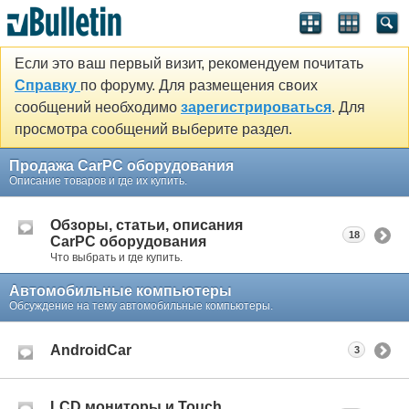
Если это ваш первый визит, рекомендуем почитать
Справку
по форуму. Для размещения своих
сообщений необходимо
зарегистрироваться
. Для
просмотра сообщений выберите раздел.
Продажа CarPC оборудования
Описание товаров и где их купить.
Обзоры, статьи, описания
18
CarPC оборудования
Что выбрать и где купить.
Автомобильные компьютеры
Обсуждение на тему автомобильные компьютеры.
AndroidCar
3
LCD мониторы и Touch