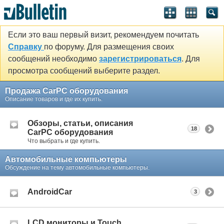
Если это ваш первый визит, рекомендуем почитать
Справку
по форуму. Для размещения своих
сообщений необходимо
зарегистрироваться
. Для
просмотра сообщений выберите раздел.
Продажа CarPC оборудования
Описание товаров и где их купить.
Обзоры, статьи, описания
18
CarPC оборудования
Что выбрать и где купить.
Автомобильные компьютеры
Обсуждение на тему автомобильные компьютеры.
AndroidCar
3
LCD мониторы и Touch