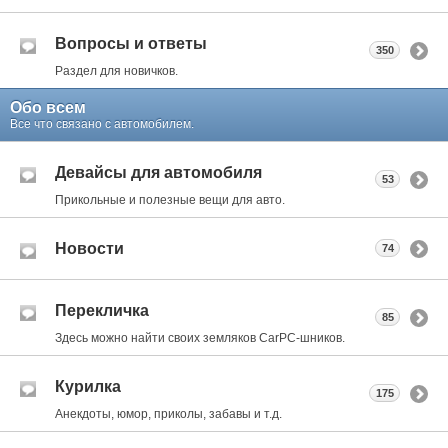
Вопросы и ответы
350
Раздел для новичков.
Обо всем
Все что связано с автомобилем.
Девайсы для автомобиля
53
Прикольные и полезные вещи для авто.
Новости
74
Перекличка
85
Здесь можно найти своих земляков CarPC-шников.
Курилка
175
Анекдоты, юмор, приколы, забавы и т.д.