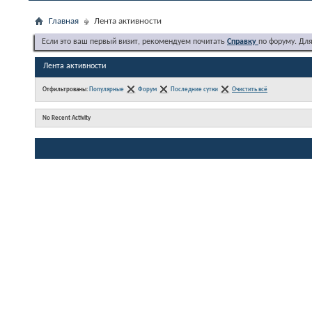
Главная
Лента активности
Если это ваш первый визит, рекомендуем почитать
Справку
по форуму. Дл
Лента активности
Отфильтрованы:
Популярные
Форум
Последние сутки
Очистить всё
No Recent Activity