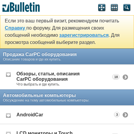
Если это ваш первый визит, рекомендуем почитать
Справку
по форуму. Для размещения своих
сообщений необходимо
зарегистрироваться
. Для
просмотра сообщений выберите раздел.
Продажа CarPC оборудования
Описание товаров и где их купить.
Обзоры, статьи, описания
18
CarPC оборудования
Что выбрать и где купить.
Автомобильные компьютеры
Обсуждение на тему автомобильные компьютеры.
AndroidCar
3
LCD мониторы и Touch