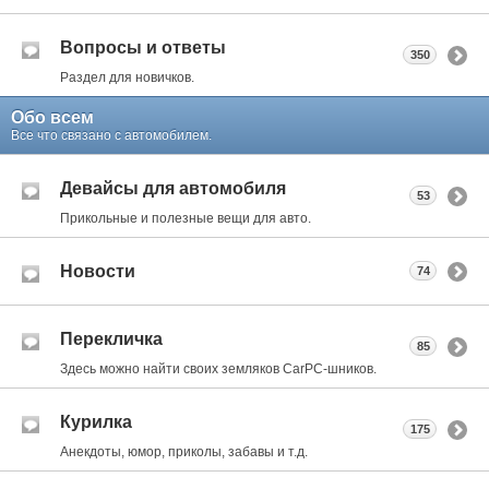
Вопросы и ответы
350
Раздел для новичков.
Обо всем
Все что связано с автомобилем.
Девайсы для автомобиля
53
Прикольные и полезные вещи для авто.
Новости
74
Перекличка
85
Здесь можно найти своих земляков CarPC-шников.
Курилка
175
Анекдоты, юмор, приколы, забавы и т.д.