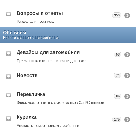
Вопросы и ответы
350
Раздел для новичков.
Обо всем
Все что связано с автомобилем.
Девайсы для автомобиля
53
Прикольные и полезные вещи для авто.
Новости
74
Перекличка
85
Здесь можно найти своих земляков CarPC-шников.
Курилка
175
Анекдоты, юмор, приколы, забавы и т.д.