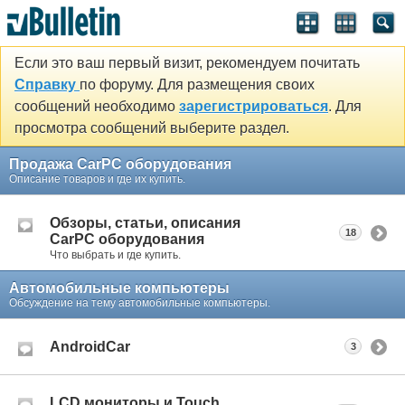
Если это ваш первый визит, рекомендуем почитать
Справку
по форуму. Для размещения своих
сообщений необходимо
зарегистрироваться
. Для
просмотра сообщений выберите раздел.
Продажа CarPC оборудования
Описание товаров и где их купить.
Обзоры, статьи, описания
18
CarPC оборудования
Что выбрать и где купить.
Автомобильные компьютеры
Обсуждение на тему автомобильные компьютеры.
AndroidCar
3
LCD мониторы и Touch