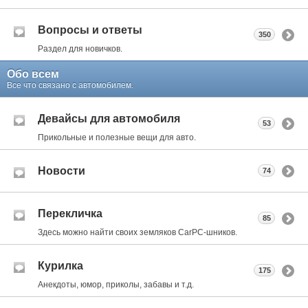
Вопросы и ответы
350
Раздел для новичков.
Обо всем
Все что связано с автомобилем.
Девайсы для автомобиля
53
Прикольные и полезные вещи для авто.
Новости
74
Перекличка
85
Здесь можно найти своих земляков CarPC-шников.
Курилка
175
Анекдоты, юмор, приколы, забавы и т.д.