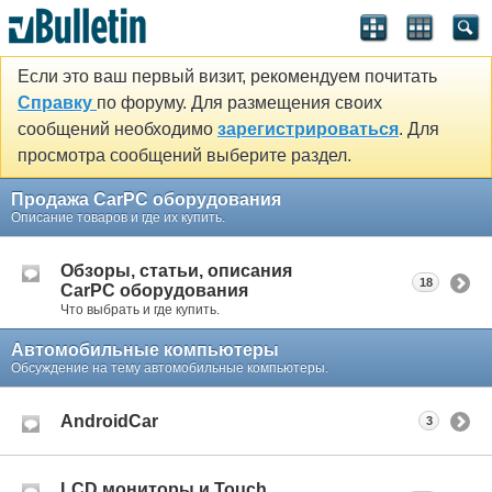
Если это ваш первый визит, рекомендуем почитать
Справку
по форуму. Для размещения своих
сообщений необходимо
зарегистрироваться
. Для
просмотра сообщений выберите раздел.
Продажа CarPC оборудования
Описание товаров и где их купить.
Обзоры, статьи, описания
18
CarPC оборудования
Что выбрать и где купить.
Автомобильные компьютеры
Обсуждение на тему автомобильные компьютеры.
AndroidCar
3
LCD мониторы и Touch