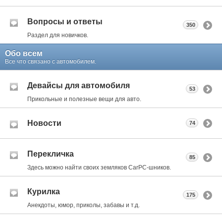
Вопросы и ответы
350
Раздел для новичков.
Обо всем
Все что связано с автомобилем.
Девайсы для автомобиля
53
Прикольные и полезные вещи для авто.
Новости
74
Перекличка
85
Здесь можно найти своих земляков CarPC-шников.
Курилка
175
Анекдоты, юмор, приколы, забавы и т.д.