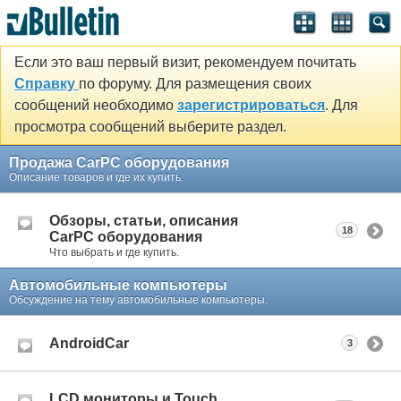
Если это ваш первый визит, рекомендуем почитать
Справку
по форуму. Для размещения своих
сообщений необходимо
зарегистрироваться
. Для
просмотра сообщений выберите раздел.
Продажа CarPC оборудования
Описание товаров и где их купить.
Обзоры, статьи, описания
18
CarPC оборудования
Что выбрать и где купить.
Автомобильные компьютеры
Обсуждение на тему автомобильные компьютеры.
AndroidCar
3
LCD мониторы и Touch