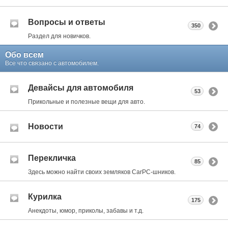
Вопросы и ответы
350
Раздел для новичков.
Обо всем
Все что связано с автомобилем.
Девайсы для автомобиля
53
Прикольные и полезные вещи для авто.
Новости
74
Перекличка
85
Здесь можно найти своих земляков CarPC-шников.
Курилка
175
Анекдоты, юмор, приколы, забавы и т.д.