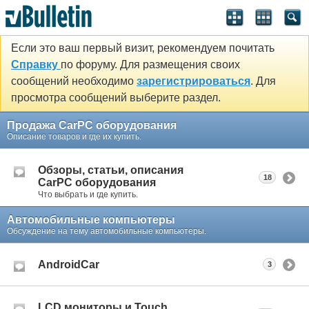
Если это ваш первый визит, рекомендуем почитать
Справку
по форуму. Для размещения своих
сообщений необходимо
зарегистрироваться
. Для
просмотра сообщений выберите раздел.
Продажа CarPC оборудования
Описание товаров и где их купить.
Обзоры, статьи, описания
18
CarPC оборудования
Что выбрать и где купить.
Автомобильные компьютеры
Обсуждение на тему автомобильные компьютеры.
AndroidCar
3
LCD мониторы и Touch