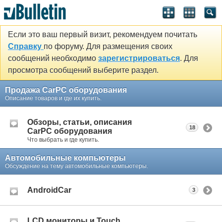
Если это ваш первый визит, рекомендуем почитать
Справку
по форуму. Для размещения своих
сообщений необходимо
зарегистрироваться
. Для
просмотра сообщений выберите раздел.
Продажа CarPC оборудования
Описание товаров и где их купить.
Обзоры, статьи, описания
18
CarPC оборудования
Что выбрать и где купить.
Автомобильные компьютеры
Обсуждение на тему автомобильные компьютеры.
AndroidCar
3
LCD мониторы и Touch