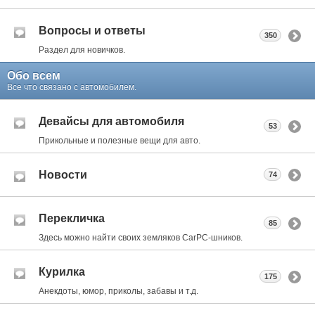
Вопросы и ответы
350
Раздел для новичков.
Обо всем
Все что связано с автомобилем.
Девайсы для автомобиля
53
Прикольные и полезные вещи для авто.
Новости
74
Перекличка
85
Здесь можно найти своих земляков CarPC-шников.
Курилка
175
Анекдоты, юмор, приколы, забавы и т.д.