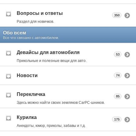
Вопросы и ответы
350
Раздел для новичков.
Обо всем
Все что связано с автомобилем.
Девайсы для автомобиля
53
Прикольные и полезные вещи для авто.
Новости
74
Перекличка
85
Здесь можно найти своих земляков CarPC-шников.
Курилка
175
Анекдоты, юмор, приколы, забавы и т.д.