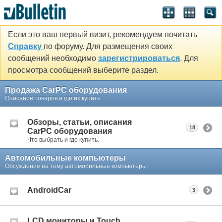
Если это ваш первый визит, рекомендуем почитать
Справку
по форуму. Для размещения своих
сообщений необходимо
зарегистрироваться
. Для
просмотра сообщений выберите раздел.
Продажа CarPC оборудования
Описание товаров и где их купить.
Обзоры, статьи, описания
18
CarPC оборудования
Что выбрать и где купить.
Автомобильные компьютеры
Обсуждение на тему автомобильные компьютеры.
AndroidCar
3
LCD мониторы и Touch