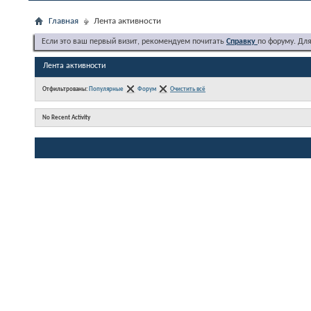
Главная
Лента активности
Если это ваш первый визит, рекомендуем почитать
Справку
по форуму. Дл
Лента активности
Отфильтрованы:
Популярные
Форум
Очистить всё
No Recent Activity