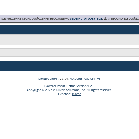
я размещения своих сообщений необходимо
зарегистрироваться
. Для просмотра сообщ
Текущее время:
21:04
. Часовой пояс GMT +5.
Powered by
vBulletin®
Version 4.2.5
Copyright © 2026 vBulletin Solutions, Inc. All rights reserved.
Перевод:
zCarot