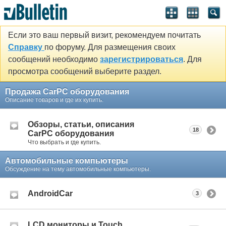
Если это ваш первый визит, рекомендуем почитать
Справку
по форуму. Для размещения своих
сообщений необходимо
зарегистрироваться
. Для
просмотра сообщений выберите раздел.
Продажа CarPC оборудования
Описание товаров и где их купить.
Обзоры, статьи, описания
18
CarPC оборудования
Что выбрать и где купить.
Автомобильные компьютеры
Обсуждение на тему автомобильные компьютеры.
AndroidCar
3
LCD мониторы и Touch