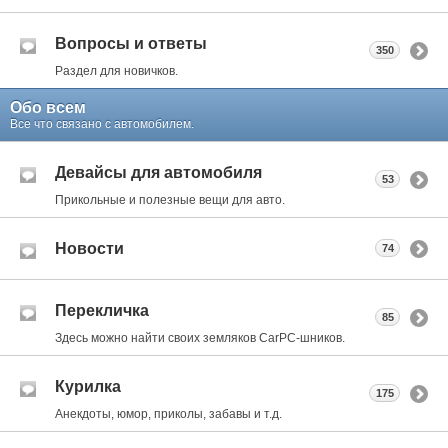
Вопросы и ответы
350
Раздел для новичков.
Обо всем
Все что связано с автомобилем.
Девайсы для автомобиля
53
Прикольные и полезные вещи для авто.
Новости
74
Перекличка
85
Здесь можно найти своих земляков CarPC-шников.
Курилка
175
Анекдоты, юмор, приколы, забавы и т.д.