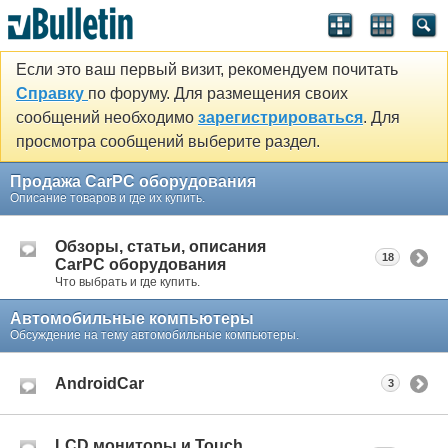
Если это ваш первый визит, рекомендуем почитать
Справку
по форуму. Для размещения своих
сообщений необходимо
зарегистрироваться
. Для
просмотра сообщений выберите раздел.
Продажа CarPC оборудования
Описание товаров и где их купить.
Обзоры, статьи, описания
18
CarPC оборудования
Что выбрать и где купить.
Автомобильные компьютеры
Обсуждение на тему автомобильные компьютеры.
AndroidCar
3
LCD мониторы и Touch