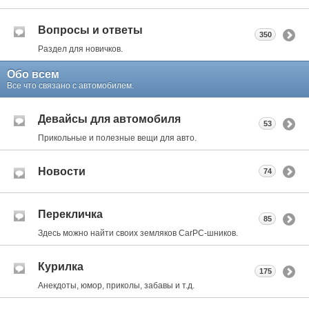
Вопросы и ответы
350
Раздел для новичков.
Обо всем
Все что связано с автомобилем.
Девайсы для автомобиля
53
Прикольные и полезные вещи для авто.
Новости
74
Перекличка
85
Здесь можно найти своих земляков CarPC-шников.
Курилка
175
Анекдоты, юмор, приколы, забавы и т.д.