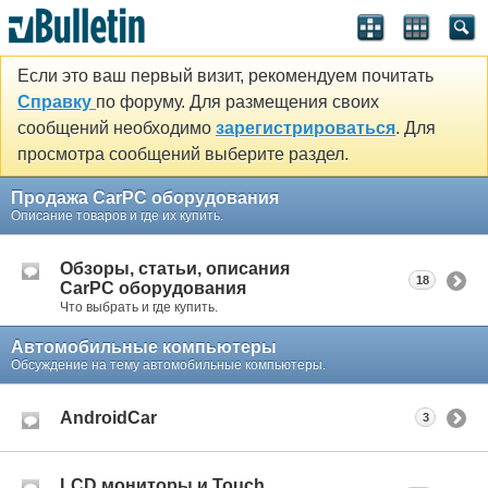
Если это ваш первый визит, рекомендуем почитать
Справку
по форуму. Для размещения своих
сообщений необходимо
зарегистрироваться
. Для
просмотра сообщений выберите раздел.
Продажа CarPC оборудования
Описание товаров и где их купить.
Обзоры, статьи, описания
18
CarPC оборудования
Что выбрать и где купить.
Автомобильные компьютеры
Обсуждение на тему автомобильные компьютеры.
AndroidCar
3
LCD мониторы и Touch