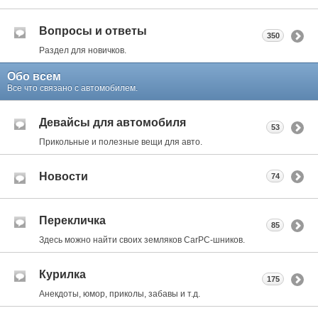
Вопросы и ответы
350
Раздел для новичков.
Обо всем
Все что связано с автомобилем.
Девайсы для автомобиля
53
Прикольные и полезные вещи для авто.
Новости
74
Перекличка
85
Здесь можно найти своих земляков CarPC-шников.
Курилка
175
Анекдоты, юмор, приколы, забавы и т.д.