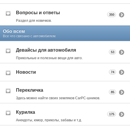
Вопросы и ответы
350
Раздел для новичков.
Обо всем
Все что связано с автомобилем.
Девайсы для автомобиля
53
Прикольные и полезные вещи для авто.
Новости
74
Перекличка
85
Здесь можно найти своих земляков CarPC-шников.
Курилка
175
Анекдоты, юмор, приколы, забавы и т.д.