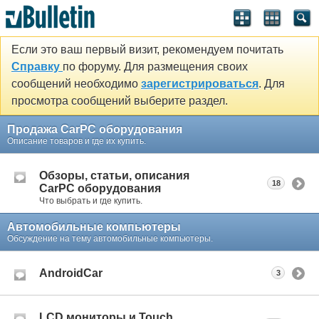
Если это ваш первый визит, рекомендуем почитать
Справку
по форуму. Для размещения своих
сообщений необходимо
зарегистрироваться
. Для
просмотра сообщений выберите раздел.
Продажа CarPC оборудования
Описание товаров и где их купить.
Обзоры, статьи, описания
18
CarPC оборудования
Что выбрать и где купить.
Автомобильные компьютеры
Обсуждение на тему автомобильные компьютеры.
AndroidCar
3
LCD мониторы и Touch