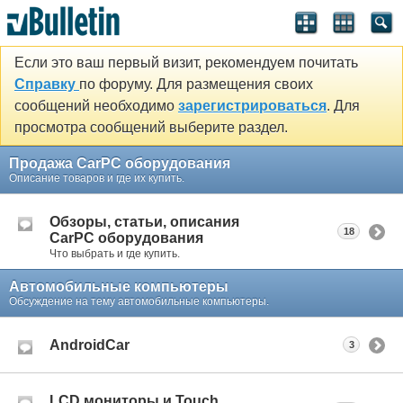
Если это ваш первый визит, рекомендуем почитать
Справку
по форуму. Для размещения своих
сообщений необходимо
зарегистрироваться
. Для
просмотра сообщений выберите раздел.
Продажа CarPC оборудования
Описание товаров и где их купить.
Обзоры, статьи, описания
18
CarPC оборудования
Что выбрать и где купить.
Автомобильные компьютеры
Обсуждение на тему автомобильные компьютеры.
AndroidCar
3
LCD мониторы и Touch