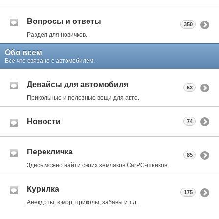
Вопросы и ответы
350
Раздел для новичков.
Обо всем
Все что связано с автомобилем.
Девайсы для автомобиля
53
Прикольные и полезные вещи для авто.
Новости
74
Перекличка
85
Здесь можно найти своих земляков CarPC-шников.
Курилка
175
Анекдоты, юмор, приколы, забавы и т.д.