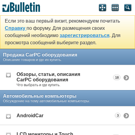
Если это ваш первый визит, рекомендуем почитать
Справку
по форуму. Для размещения своих
сообщений необходимо
зарегистрироваться
. Для
просмотра сообщений выберите раздел.
Продажа CarPC оборудования
Описание товаров и где их купить.
Обзоры, статьи, описания
18
CarPC оборудования
Что выбрать и где купить.
Автомобильные компьютеры
Обсуждение на тему автомобильные компьютеры.
AndroidCar
3
LCD мониторы и Touch