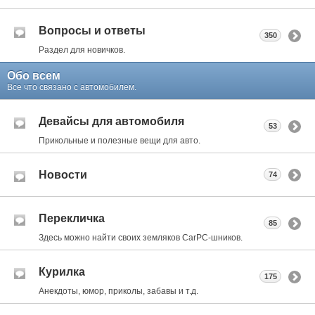
Вопросы и ответы
350
Раздел для новичков.
Обо всем
Все что связано с автомобилем.
Девайсы для автомобиля
53
Прикольные и полезные вещи для авто.
Новости
74
Перекличка
85
Здесь можно найти своих земляков CarPC-шников.
Курилка
175
Анекдоты, юмор, приколы, забавы и т.д.