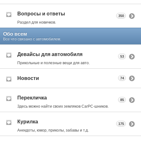
Вопросы и ответы
350
Раздел для новичков.
Обо всем
Все что связано с автомобилем.
Девайсы для автомобиля
53
Прикольные и полезные вещи для авто.
Новости
74
Перекличка
85
Здесь можно найти своих земляков CarPC-шников.
Курилка
175
Анекдоты, юмор, приколы, забавы и т.д.