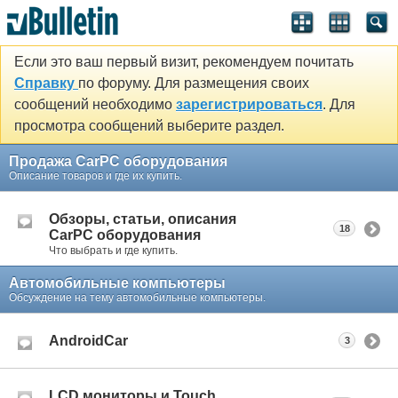
Если это ваш первый визит, рекомендуем почитать
Справку
по форуму. Для размещения своих
сообщений необходимо
зарегистрироваться
. Для
просмотра сообщений выберите раздел.
Продажа CarPC оборудования
Описание товаров и где их купить.
Обзоры, статьи, описания
18
CarPC оборудования
Что выбрать и где купить.
Автомобильные компьютеры
Обсуждение на тему автомобильные компьютеры.
AndroidCar
3
LCD мониторы и Touch