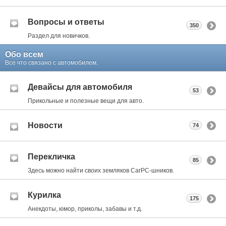
Вопросы и ответы
350
Раздел для новичков.
Обо всем
Все что связано с автомобилем.
Девайсы для автомобиля
53
Прикольные и полезные вещи для авто.
Новости
74
Перекличка
85
Здесь можно найти своих земляков CarPC-шников.
Курилка
175
Анекдоты, юмор, приколы, забавы и т.д.