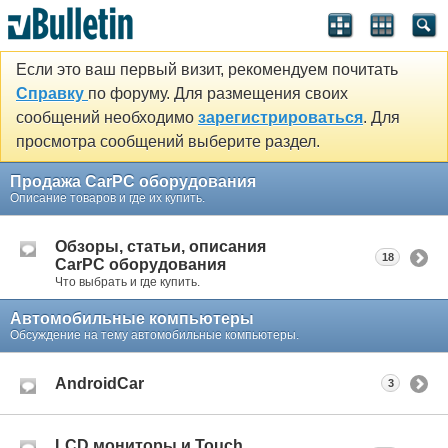
Если это ваш первый визит, рекомендуем почитать
Справку
по форуму. Для размещения своих
сообщений необходимо
зарегистрироваться
. Для
просмотра сообщений выберите раздел.
Продажа CarPC оборудования
Описание товаров и где их купить.
Обзоры, статьи, описания
18
CarPC оборудования
Что выбрать и где купить.
Автомобильные компьютеры
Обсуждение на тему автомобильные компьютеры.
AndroidCar
3
LCD мониторы и Touch