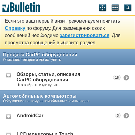
Если это ваш первый визит, рекомендуем почитать
Справку
по форуму. Для размещения своих
сообщений необходимо
зарегистрироваться
. Для
просмотра сообщений выберите раздел.
Продажа CarPC оборудования
Описание товаров и где их купить.
Обзоры, статьи, описания
18
CarPC оборудования
Что выбрать и где купить.
Автомобильные компьютеры
Обсуждение на тему автомобильные компьютеры.
AndroidCar
3
LCD мониторы и Touch