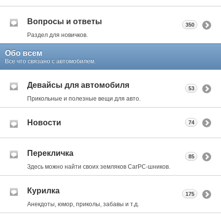
Вопросы и ответы
350
Раздел для новичков.
Обо всем
Все что связано с автомобилем.
Девайсы для автомобиля
53
Прикольные и полезные вещи для авто.
Новости
74
Перекличка
85
Здесь можно найти своих земляков CarPC-шников.
Курилка
175
Анекдоты, юмор, приколы, забавы и т.д.