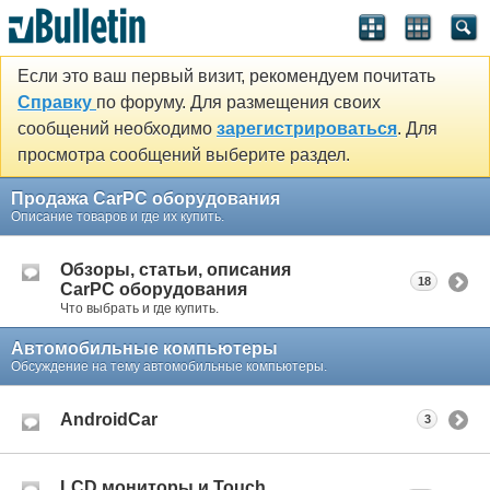
Если это ваш первый визит, рекомендуем почитать
Справку
по форуму. Для размещения своих
сообщений необходимо
зарегистрироваться
. Для
просмотра сообщений выберите раздел.
Продажа CarPC оборудования
Описание товаров и где их купить.
Обзоры, статьи, описания
18
CarPC оборудования
Что выбрать и где купить.
Автомобильные компьютеры
Обсуждение на тему автомобильные компьютеры.
AndroidCar
3
LCD мониторы и Touch