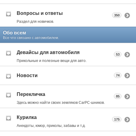
Вопросы и ответы
350
Раздел для новичков.
Обо всем
Все что связано с автомобилем.
Девайсы для автомобиля
53
Прикольные и полезные вещи для авто.
Новости
74
Перекличка
85
Здесь можно найти своих земляков CarPC-шников.
Курилка
175
Анекдоты, юмор, приколы, забавы и т.д.