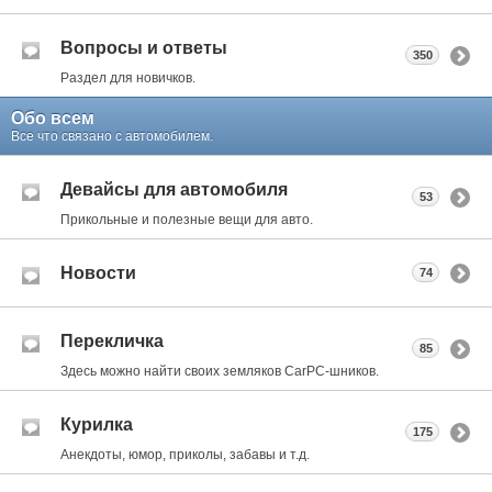
Вопросы и ответы
350
Раздел для новичков.
Обо всем
Все что связано с автомобилем.
Девайсы для автомобиля
53
Прикольные и полезные вещи для авто.
Новости
74
Перекличка
85
Здесь можно найти своих земляков CarPC-шников.
Курилка
175
Анекдоты, юмор, приколы, забавы и т.д.