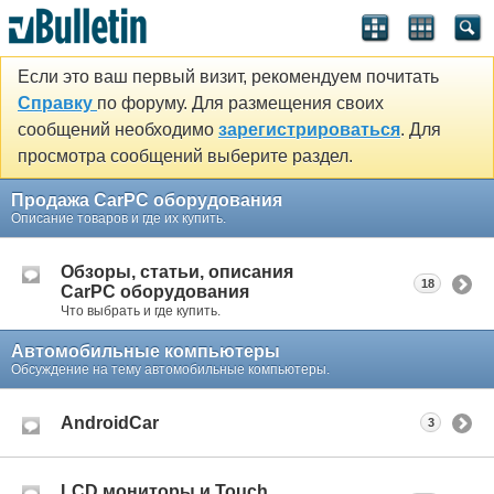
Если это ваш первый визит, рекомендуем почитать
Справку
по форуму. Для размещения своих
сообщений необходимо
зарегистрироваться
. Для
просмотра сообщений выберите раздел.
Продажа CarPC оборудования
Описание товаров и где их купить.
Обзоры, статьи, описания
18
CarPC оборудования
Что выбрать и где купить.
Автомобильные компьютеры
Обсуждение на тему автомобильные компьютеры.
AndroidCar
3
LCD мониторы и Touch