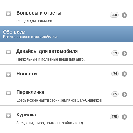
Вопросы и ответы
350
Раздел для новичков.
Обо всем
Все что связано с автомобилем.
Девайсы для автомобиля
53
Прикольные и полезные вещи для авто.
Новости
74
Перекличка
85
Здесь можно найти своих земляков CarPC-шников.
Курилка
175
Анекдоты, юмор, приколы, забавы и т.д.