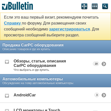
Если это ваш первый визит, рекомендуем почитать
Справку
по форуму. Для размещения своих
сообщений необходимо
зарегистрироваться
. Для
просмотра сообщений выберите раздел.
Продажа CarPC оборудования
Описание товаров и где их купить.
Обзоры, статьи, описания
18
CarPC оборудования
Что выбрать и где купить.
Автомобильные компьютеры
Обсуждение на тему автомобильные компьютеры.
AndroidCar
3
LCD мониторы и Touch