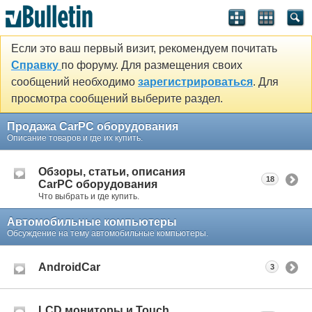
Если это ваш первый визит, рекомендуем почитать
Справку
по форуму. Для размещения своих
сообщений необходимо
зарегистрироваться
. Для
просмотра сообщений выберите раздел.
Продажа CarPC оборудования
Описание товаров и где их купить.
Обзоры, статьи, описания
18
CarPC оборудования
Что выбрать и где купить.
Автомобильные компьютеры
Обсуждение на тему автомобильные компьютеры.
AndroidCar
3
LCD мониторы и Touch