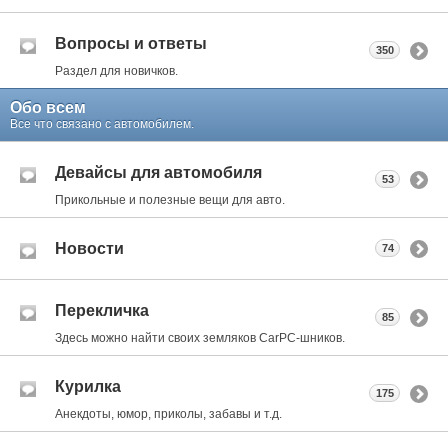
Вопросы и ответы
350
Раздел для новичков.
Обо всем
Все что связано с автомобилем.
Девайсы для автомобиля
53
Прикольные и полезные вещи для авто.
Новости
74
Перекличка
85
Здесь можно найти своих земляков CarPC-шников.
Курилка
175
Анекдоты, юмор, приколы, забавы и т.д.