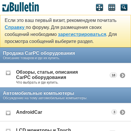
Если это ваш первый визит, рекомендуем почитать
Справку
по форуму. Для размещения своих
сообщений необходимо
зарегистрироваться
. Для
просмотра сообщений выберите раздел.
Продажа CarPC оборудования
Описание товаров и где их купить.
Обзоры, статьи, описания
18
CarPC оборудования
Что выбрать и где купить.
Автомобильные компьютеры
Обсуждение на тему автомобильные компьютеры.
AndroidCar
3
LCD мониторы и Touch