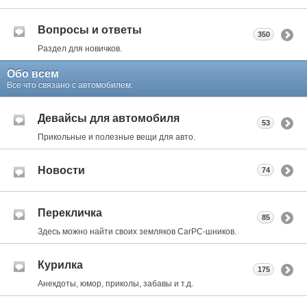
Вопросы и ответы
350
Раздел для новичков.
Обо всем
Все что связано с автомобилем.
Девайсы для автомобиля
53
Прикольные и полезные вещи для авто.
Новости
74
Перекличка
85
Здесь можно найти своих земляков CarPC-шников.
Курилка
175
Анекдоты, юмор, приколы, забавы и т.д.