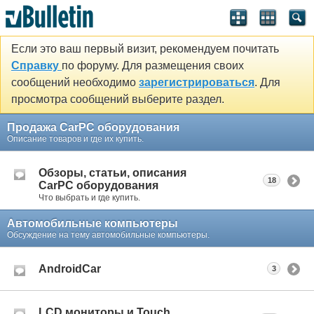
Если это ваш первый визит, рекомендуем почитать
Справку
по форуму. Для размещения своих
сообщений необходимо
зарегистрироваться
. Для
просмотра сообщений выберите раздел.
Продажа CarPC оборудования
Описание товаров и где их купить.
Обзоры, статьи, описания
18
CarPC оборудования
Что выбрать и где купить.
Автомобильные компьютеры
Обсуждение на тему автомобильные компьютеры.
AndroidCar
3
LCD мониторы и Touch