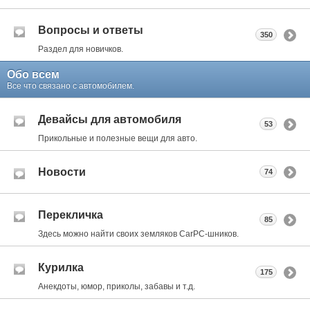
Вопросы и ответы
350
Раздел для новичков.
Обо всем
Все что связано с автомобилем.
Девайсы для автомобиля
53
Прикольные и полезные вещи для авто.
Новости
74
Перекличка
85
Здесь можно найти своих земляков CarPC-шников.
Курилка
175
Анекдоты, юмор, приколы, забавы и т.д.