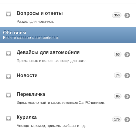
Вопросы и ответы
350
Раздел для новичков.
Обо всем
Все что связано с автомобилем.
Девайсы для автомобиля
53
Прикольные и полезные вещи для авто.
Новости
74
Перекличка
85
Здесь можно найти своих земляков CarPC-шников.
Курилка
175
Анекдоты, юмор, приколы, забавы и т.д.