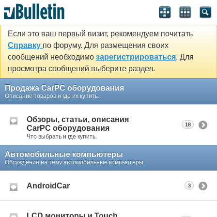
Если это ваш первый визит, рекомендуем почитать
Справку
по форуму. Для размещения своих
сообщений необходимо
зарегистрироваться
. Для
просмотра сообщений выберите раздел.
Продажа CarPC оборудования
Описание товаров и где их купить.
Обзоры, статьи, описания
18
CarPC оборудования
Что выбрать и где купить.
Автомобильные компьютеры
Обсуждение на тему автомобильные компьютеры.
AndroidCar
3
LCD мониторы и Touch