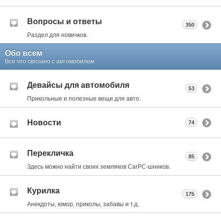
Вопросы и ответы
350
Раздел для новичков.
Обо всем
Все что связано с автомобилем.
Девайсы для автомобиля
53
Прикольные и полезные вещи для авто.
Новости
74
Перекличка
85
Здесь можно найти своих земляков CarPC-шников.
Курилка
175
Анекдоты, юмор, приколы, забавы и т.д.