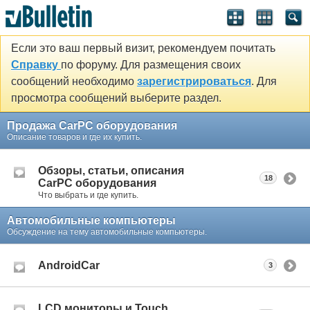
Если это ваш первый визит, рекомендуем почитать
Справку
по форуму. Для размещения своих
сообщений необходимо
зарегистрироваться
. Для
просмотра сообщений выберите раздел.
Продажа CarPC оборудования
Описание товаров и где их купить.
Обзоры, статьи, описания
18
CarPC оборудования
Что выбрать и где купить.
Автомобильные компьютеры
Обсуждение на тему автомобильные компьютеры.
AndroidCar
3
LCD мониторы и Touch