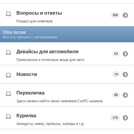
Вопросы и ответы
350
Раздел для новичков.
Обо всем
Все что связано с автомобилем.
Девайсы для автомобиля
53
Прикольные и полезные вещи для авто.
Новости
74
Перекличка
85
Здесь можно найти своих земляков CarPC-шников.
Курилка
175
Анекдоты, юмор, приколы, забавы и т.д.