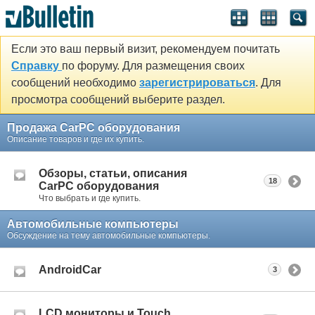
Если это ваш первый визит, рекомендуем почитать
Справку
по форуму. Для размещения своих
сообщений необходимо
зарегистрироваться
. Для
просмотра сообщений выберите раздел.
Продажа CarPC оборудования
Описание товаров и где их купить.
Обзоры, статьи, описания
18
CarPC оборудования
Что выбрать и где купить.
Автомобильные компьютеры
Обсуждение на тему автомобильные компьютеры.
AndroidCar
3
LCD мониторы и Touch