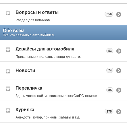
Вопросы и ответы
350
Раздел для новичков.
Обо всем
Все что связано с автомобилем.
Девайсы для автомобиля
53
Прикольные и полезные вещи для авто.
Новости
74
Перекличка
85
Здесь можно найти своих земляков CarPC-шников.
Курилка
175
Анекдоты, юмор, приколы, забавы и т.д.