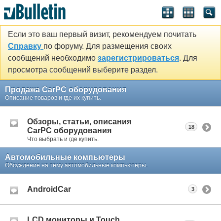
Если это ваш первый визит, рекомендуем почитать
Справку
по форуму. Для размещения своих
сообщений необходимо
зарегистрироваться
. Для
просмотра сообщений выберите раздел.
Продажа CarPC оборудования
Описание товаров и где их купить.
Обзоры, статьи, описания
18
CarPC оборудования
Что выбрать и где купить.
Автомобильные компьютеры
Обсуждение на тему автомобильные компьютеры.
AndroidCar
3
LCD мониторы и Touch