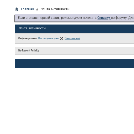
Главная
Лента активности
Если это ваш первый визит, рекомендуем почитать
Справку
по форуму. Дл
Лента активности
Отфильтрованы:
Последние сутки
Очистить всё
No Recent Activity