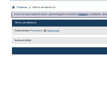
Главная
Лента активности
Если это ваш первый визит, рекомендуем почитать
Справку
по форуму. Дл
Лента активности
Отфильтрованы:
Популярные
Очистить всё
No Recent Activity