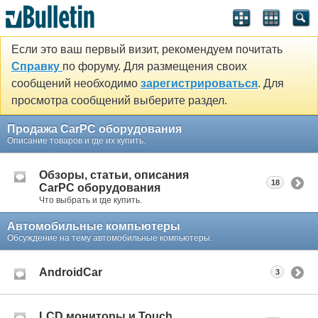
Если это ваш первый визит, рекомендуем почитать
Справку
по форуму. Для размещения своих
сообщений необходимо
зарегистрироваться
. Для
просмотра сообщений выберите раздел.
Продажа CarPC оборудования
Описание товаров и где их купить.
Обзоры, статьи, описания
18
CarPC оборудования
Что выбрать и где купить.
Автомобильные компьютеры
Обсуждение на тему автомобильные компьютеры.
AndroidCar
3
LCD мониторы и Touch