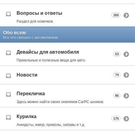
Вопросы и ответы
350
Раздел для новичков.
Обо всем
Все что связано с автомобилем.
Девайсы для автомобиля
53
Прикольные и полезные вещи для авто.
Новости
74
Перекличка
85
Здесь можно найти своих земляков CarPC-шников.
Курилка
175
Анекдоты, юмор, приколы, забавы и т.д.