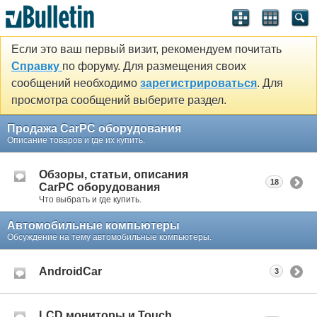
Если это ваш первый визит, рекомендуем почитать
Справку
по форуму. Для размещения своих
сообщений необходимо
зарегистрироваться
. Для
просмотра сообщений выберите раздел.
Продажа CarPC оборудования
Описание товаров и где их купить.
Обзоры, статьи, описания
18
CarPC оборудования
Что выбрать и где купить.
Автомобильные компьютеры
Обсуждение на тему автомобильные компьютеры.
AndroidCar
3
LCD мониторы и Touch