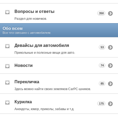
Вопросы и ответы
350
Раздел для новичков.
Обо всем
Все что связано с автомобилем.
Девайсы для автомобиля
53
Прикольные и полезные вещи для авто.
Новости
74
Перекличка
85
Здесь можно найти своих земляков CarPC-шников.
Курилка
175
Анекдоты, юмор, приколы, забавы и т.д.